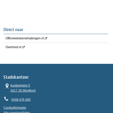
Direct naar
Officielebekendmakingen.nl
Overheid.nl
Stadskantoor
Kasteelplein 5
3417 JG Montfoort
0348 476 400
Contactformulier
Alle openingstijden