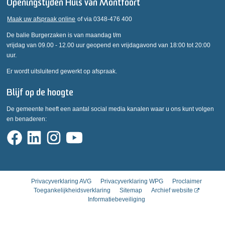
Openingstijden Huis van Montfoort
Maak uw afspraak online
of via 0348-476 400
De balie Burgerzaken is van maandag t/m
vrijdag van 09.00 - 12.00 uur geopend en vrijdagavond van 18:00 tot 20:00
uur.
Er wordt uitsluitend gewerkt op afspraak.
Blijf op de hoogte
De gemeente heeft een aantal social media kanalen waar u ons kunt volgen
en benaderen:
Privacyverklaring AVG
Privacyverklaring WPG
Proclaimer
Toegankelijkheidsverklaring
Sitemap
Archief website
Informatiebeveiliging