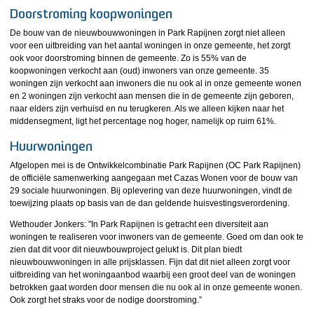
Doorstroming koopwoningen
De bouw van de nieuwbouwwoningen in Park Rapijnen zorgt niet alleen
voor een uitbreiding van het aantal woningen in onze gemeente, het zorgt
ook voor doorstroming binnen de gemeente. Zo is 55% van de
koopwoningen verkocht aan (oud) inwoners van onze gemeente. 35
woningen zijn verkocht aan inwoners die nu ook al in onze gemeente wonen
en 2 woningen zijn verkocht aan mensen die in de gemeente zijn geboren,
naar elders zijn verhuisd en nu terugkeren. Als we alleen kijken naar het
middensegment, ligt het percentage nog hoger, namelijk op ruim 61%.
Huurwoningen
Afgelopen mei is de Ontwikkelcombinatie Park Rapijnen (OC Park Rapijnen)
de officiële samenwerking aangegaan met Cazas Wonen voor de bouw van
29 sociale huurwoningen. Bij oplevering van deze huurwoningen, vindt de
toewijzing plaats op basis van de dan geldende huisvestingsverordening.
Wethouder Jonkers: "In Park Rapijnen is getracht een diversiteit aan
woningen te realiseren voor inwoners van de gemeente. Goed om dan ook te
zien dat dit voor dit nieuwbouwproject gelukt is. Dit plan biedt
nieuwbouwwoningen in alle prijsklassen. Fijn dat dit niet alleen zorgt voor
uitbreiding van het woningaanbod waarbij een groot deel van de woningen
betrokken gaat worden door mensen die nu ook al in onze gemeente wonen.
Ook zorgt het straks voor de nodige doorstroming.”