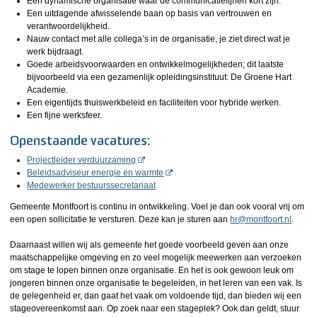
Een dynamische organisatie waar de communicatielijnen kort zijn.
Een uitdagende afwisselende baan op basis van vertrouwen en
verantwoordelijkheid.
Nauw contact met alle collega’s in de organisatie, je ziet direct wat je
werk bijdraagt.
Goede arbeidsvoorwaarden en ontwikkelmogelijkheden; dit laatste
bijvoorbeeld via een gezamenlijk opleidingsinstituut: De Groene Hart
Academie.
Een eigentijds thuiswerkbeleid en faciliteiten voor hybride werken.
Een fijne werksfeer.
Openstaande vacatures:
Projectleider verduurzaming
Beleidsadviseur energie en warmte
Medewerker bestuurssecretariaat
Gemeente Montfoort is continu in ontwikkeling. Voel je dan ook vooral vrij om
een open sollicitatie te versturen. Deze kan je sturen aan
hr@montfoort.nl
.
Daarnaast willen wij als gemeente het goede voorbeeld geven aan onze
maatschappelijke omgeving en zo veel mogelijk meewerken aan verzoeken
om stage te lopen binnen onze organisatie. En het is ook gewoon leuk om
jongeren binnen onze organisatie te begeleiden, in het leren van een vak. Is
de gelegenheid er, dan gaat het vaak om voldoende tijd, dan bieden wij een
stageovereenkomst aan. Op zoek naar een stageplek? Ook dan geldt, stuur