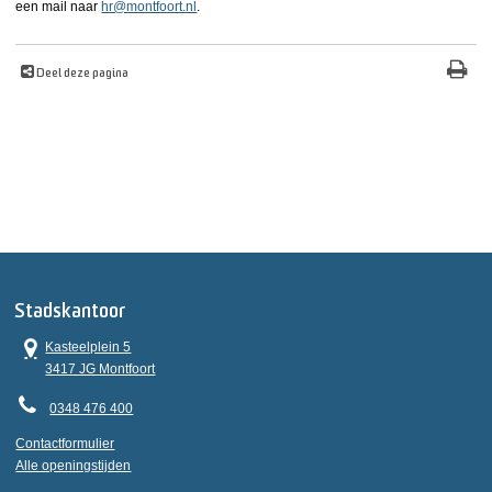
een mail naar
hr@montfoort.nl
.
Deel deze pagina
Stadskantoor
Kasteelplein 5
3417 JG Montfoort
0348 476 400
Contactformulier
Alle openingstijden