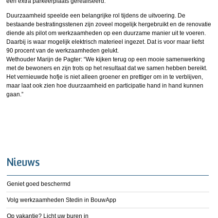
een extra parkeerplaats gerealiseerd.
Duurzaamheid speelde een belangrijke rol tijdens de uitvoering. De
bestaande bestratingsstenen zijn zoveel mogelijk hergebruikt en de renovatie
diende als pilot om werkzaamheden op een duurzame manier uit te voeren.
Daarbij is waar mogelijk elektrisch materieel ingezet. Dat is voor maar liefst
90 procent van de werkzaamheden gelukt.
Wethouder Marijn de Pagter: “We kijken terug op een mooie samenwerking
met de bewoners en zijn trots op het resultaat dat we samen hebben bereikt.
Het vernieuwde hofje is niet alleen groener en prettiger om in te verblijven,
maar laat ook zien hoe duurzaamheid en participatie hand in hand kunnen
gaan.”
Nieuws
Geniet goed beschermd
Volg werkzaamheden Stedin in BouwApp
Op vakantie? Licht uw buren in