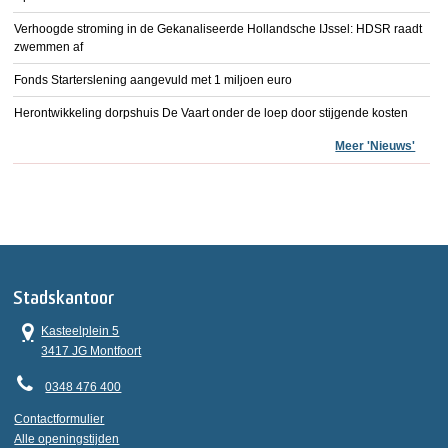
Verhoogde stroming in de Gekanaliseerde Hollandsche IJssel: HDSR raadt
zwemmen af
Fonds Starterslening aangevuld met 1 miljoen euro
Herontwikkeling dorpshuis De Vaart onder de loep door stijgende kosten
Meer 'Nieuws'
Stadskantoor
Kasteelplein 5
3417 JG Montfoort
0348 476 400
Contactformulier
Alle openingstijden