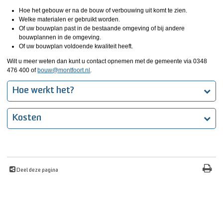
Hoe het gebouw er na de bouw of verbouwing uit komt te zien.
Welke materialen er gebruikt worden.
Of uw bouwplan past in de bestaande omgeving of bij andere
bouwplannen in de omgeving.
Of uw bouwplan voldoende kwaliteit heeft.
Wilt u meer weten dan kunt u contact opnemen met de gemeente via 0348
476 400 of
bouw@montfoort.nl
.
Hoe werkt het?
Kosten
Deel deze pagina