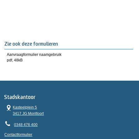
Zie ook deze formulieren
Aanvraagformulier naamgebruik
pdf
, 48kB
Stadskantoor
Kasteelplein 5
3417 JG Montfoort
0348 476 400
Contactformulier