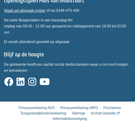
Openingstijden Huis van Montfoort
Maak uw afspraak online
of via 0348-476 400
De balie Burgerzaken is van maandag t/m
vrijdag van 09.00 - 12.00 uur geopend en vrijdagavond van 18:00 tot 20:00
uur.
Er wordt uitsluitend gewerkt op afspraak.
Blijf op de hoogte
De gemeente heeft een aantal social media kanalen waar u ons kunt volgen
en benaderen:
Privacyverklaring AVG
Privacyverklaring WPG
Proclaimer
Toegankelijkheidsverklaring
Sitemap
Archief website
Informatiebeveiliging