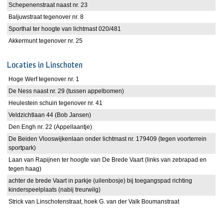
Schepenenstraat naast nr. 23
Baljuwstraat tegenover nr. 8
Sporthal ter hoogte van lichtmast 020/481
Akkermunt tegenover nr. 25
Locaties in Linschoten
Hoge Werf tegenover nr. 1
De Ness naast nr. 29 (tussen appelbomen)
Heulestein schuin tegenover nr. 41
Veldzichtlaan 44 (Bob Jansen)
Den Engh nr. 22 (Appellaantje)
De Beiden Vlooswijkenlaan onder lichtmast nr. 179409 (tegen voorterrein
sportpark)
Laan van Rapijnen ter hoogte van De Brede Vaart (links van zebrapad en
tegen haag)
achter de brede Vaart in parkje (uilenbosje) bij toegangspad richting
kinderspeelplaats (nabij treurwilg)
Strick van Linschotenstraat, hoek G. van der Valk Boumanstraat