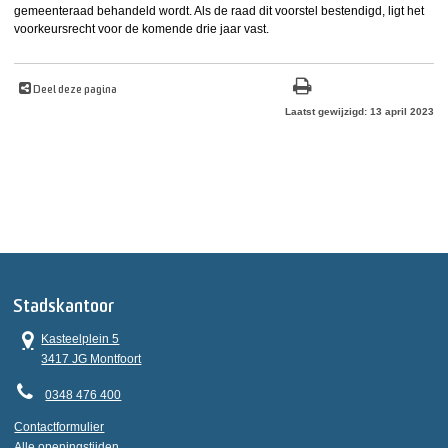
gemeenteraad behandeld wordt. Als de raad dit voorstel bestendigd, ligt het
voorkeursrecht voor de komende drie jaar vast.
Deel deze pagina
Laatst gewijzigd: 13 april 2023
Stadskantoor
Kasteelplein 5
3417 JG Montfoort
0348 476 400
Contactformulier
Alle openingstijden