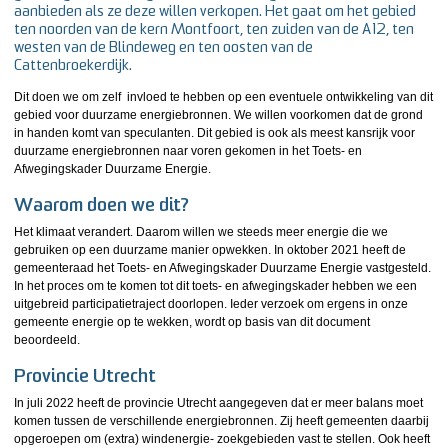
aanbieden als ze deze willen verkopen. Het gaat om het gebied
ten noorden van de kern Montfoort, ten zuiden van de A12, ten
westen van de Blindeweg en ten oosten van de
Cattenbroekerdijk.
Dit doen we om zelf invloed te hebben op een eventuele ontwikkeling van dit
gebied voor duurzame energiebronnen. We willen voorkomen dat de grond
in handen komt van speculanten. Dit gebied is ook als meest kansrijk voor
duurzame energiebronnen naar voren gekomen in het Toets- en
Afwegingskader Duurzame Energie.
Waarom doen we dit?
Het klimaat verandert. Daarom willen we steeds meer energie die we
gebruiken op een duurzame manier opwekken. In oktober 2021 heeft de
gemeenteraad het Toets- en Afwegingskader Duurzame Energie vastgesteld.
In het proces om te komen tot dit toets- en afwegingskader hebben we een
uitgebreid participatietraject doorlopen. Ieder verzoek om ergens in onze
gemeente energie op te wekken, wordt op basis van dit document
beoordeeld.
Provincie Utrecht
In juli 2022 heeft de provincie Utrecht aangegeven dat er meer balans moet
komen tussen de verschillende energiebronnen. Zij heeft gemeenten daarbij
opgeroepen om (extra) windenergie- zoekgebieden vast te stellen. Ook heeft