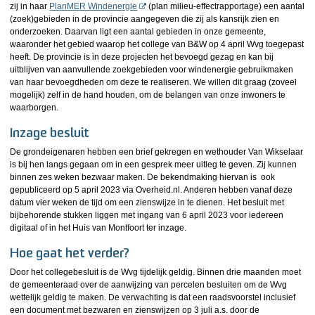
zij in haar
PlanMER Windenergie
(plan milieu-effectrapportage) een aantal
(zoek)gebieden in de provincie aangegeven die zij als kansrijk zien en
onderzoeken. Daarvan ligt een aantal gebieden in onze gemeente,
waaronder het gebied waarop het college van B&W op 4 april Wvg toegepast
heeft. De provincie is in deze projecten het bevoegd gezag en kan bij
uitblijven van aanvullende zoekgebieden voor windenergie gebruikmaken
van haar bevoegdheden om deze te realiseren. We willen dit graag (zoveel
mogelijk) zelf in de hand houden, om de belangen van onze inwoners te
waarborgen.
Inzage besluit
De grondeigenaren hebben een brief gekregen en wethouder Van Wikselaar
is bij hen langs gegaan om in een gesprek meer uitleg te geven. Zij kunnen
binnen zes weken bezwaar maken. De bekendmaking hiervan is ook
gepubliceerd op 5 april 2023 via Overheid.nl. Anderen hebben vanaf deze
datum vier weken de tijd om een zienswijze in te dienen. Het besluit met
bijbehorende stukken liggen met ingang van 6 april 2023 voor iedereen
digitaal of in het Huis van Montfoort ter inzage.
Hoe gaat het verder?
Door het collegebesluit is de Wvg tijdelijk geldig. Binnen drie maanden moet
de gemeenteraad over de aanwijzing van percelen besluiten om de Wvg
wettelijk geldig te maken. De verwachting is dat een raadsvoorstel inclusief
een document met bezwaren en zienswijzen op 3 juli a.s. door de