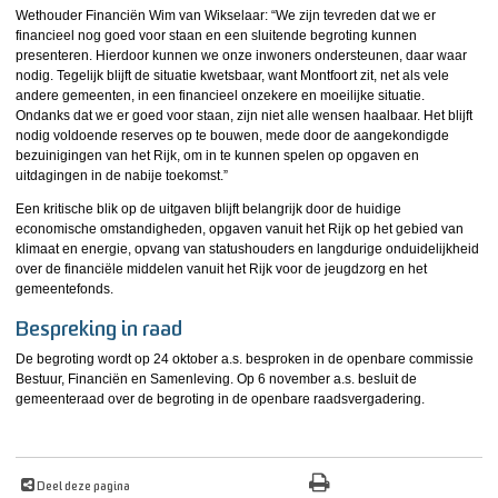
Wethouder Financiën Wim van Wikselaar: “We zijn tevreden dat we er
financieel nog goed voor staan en een sluitende begroting kunnen
presenteren. Hierdoor kunnen we onze inwoners ondersteunen, daar waar
nodig. Tegelijk blijft de situatie kwetsbaar, want Montfoort zit, net als vele
andere gemeenten, in een financieel onzekere en moeilijke situatie.
Ondanks dat we er goed voor staan, zijn niet alle wensen haalbaar. Het blijft
nodig voldoende reserves op te bouwen, mede door de aangekondigde
bezuinigingen van het Rijk, om in te kunnen spelen op opgaven en
uitdagingen in de nabije toekomst.”
Een kritische blik op de uitgaven blijft belangrijk door de huidige
economische omstandigheden, opgaven vanuit het Rijk op het gebied van
klimaat en energie, opvang van statushouders en langdurige onduidelijkheid
over de financiële middelen vanuit het Rijk voor de jeugdzorg en het
gemeentefonds.
Bespreking in raad
De begroting wordt op 24 oktober a.s. besproken in de openbare commissie
Bestuur, Financiën en Samenleving. Op 6 november a.s. besluit de
gemeenteraad over de begroting in de openbare raadsvergadering.
Deel deze pagina