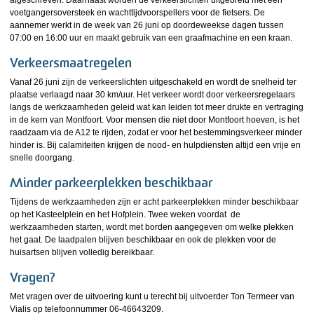
afgeschreven. Daarnaast worden de verkeerslichten uitgebreid met een
voetgangersoversteek en wachttijdvoorspellers voor de fietsers. De
aannemer werkt in de week van 26 juni op doordeweekse dagen tussen
07:00 en 16:00 uur en maakt gebruik van een graafmachine en een kraan.
Verkeersmaatregelen
Vanaf 26 juni zijn de verkeerslichten uitgeschakeld en wordt de snelheid ter
plaatse verlaagd naar 30 km/uur. Het verkeer wordt door verkeersregelaars
langs de werkzaamheden geleid wat kan leiden tot meer drukte en vertraging
in de kern van Montfoort. Voor mensen die niet door Montfoort hoeven, is het
raadzaam via de A12 te rijden, zodat er voor het bestemmingsverkeer minder
hinder is. Bij calamiteiten krijgen de nood- en hulpdiensten altijd een vrije en
snelle doorgang.
Minder parkeerplekken beschikbaar
Tijdens de werkzaamheden zijn er acht parkeerplekken minder beschikbaar
op het Kasteelplein en het Hofplein. Twee weken voordat de
werkzaamheden starten, wordt met borden aangegeven om welke plekken
het gaat. De laadpalen blijven beschikbaar en ook de plekken voor de
huisartsen blijven volledig bereikbaar.
Vragen?
Met vragen over de uitvoering kunt u terecht bij uitvoerder Ton Termeer van
Vialis op telefoonnummer 06-46643209.