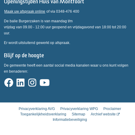
Openingstijden Huis van Montfoort
Maak uw afspraak online
of via 0348-476 400
De balie Burgerzaken is van maandag t/m
vrijdag van 09.00 - 12.00 uur geopend en vrijdagavond van 18:00 tot 20:00
uur.
Er wordt uitsluitend gewerkt op afspraak.
Blijf op de hoogte
De gemeente heeft een aantal social media kanalen waar u ons kunt volgen
en benaderen:
Privacyverklaring AVG
Privacyverklaring WPG
Proclaimer
Toegankelijkheidsverklaring
Sitemap
Archief website
Informatiebeveiliging