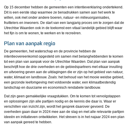
Op 15 december hebben de gemeenten een intentieverklaring ondertekend.
Dit is een eerste stap waarmee ze benadrukken samen aan het werk te
willen, ook met onder andere boeren, natuur- en milieuorganisaties,
fruittelers en inwoners. De start van een langjarig proces om te zorgen dat de
Utrechtse Waarden ook in de toekomst een vitaal landelijk gebied blijft waar
het fijn is om te wonen, te werken en te recreëren.
Plan van aanpak regio
De gemeenten, het waterschap en de provincie hebben de
intentieovereenkomst opgesteld om samen met belanghebbenden te komen
tot een plan van aanpak voor de Utrechtse Waarden. Dat plan van aanpak
beschrijft hoe de drie overheden en de gebiedspartners met elkaar invulling
en uitvoering geven aan de uitdagingen die er zijn op het gebied van natuur,
water, klimaat en landbouw. Zoals: het behoud van het mooie weidse gebied,
een gezonde leefomgeving met voldoende water, een klimaatbestendig
landschap en duurzame en economisch rendabele landbouw.
Dat zijn geen gemakkelijke vraagstukken. Om te komen tot vervolgstappen
en oplossingen zijn alle partijen nodig en de kennis die daar is. Waar er
verschillen van inzicht zijn, wordt het gesprek daarover gevoerd. De
overheden gaan daar in 2024 mee aan de slag en met alle relevante partijen
ideeën en initiatieven ontwikkelen. Het streven is in het najaar 2024 een plan
van aanpak gereed te hebben.