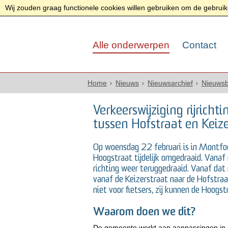
Wij zouden graag functionele cookies willen gebruiken om de gebruike
Alle onderwerpen
Contact
Home
Nieuws
Nieuwsarchief
Nieuwsb
Verkeerswijziging rijricht
tussen Hofstraat en Keize
Op woensdag 22 februari is in Montfoort
Hoogstraat tijdelijk omgedraaid. Vanaf
richting weer teruggedraaid. Vanaf da
vanaf de Keizerstraat naar de Hofstraa
niet voor fietsers, zij kunnen de Hoogstr
Waarom doen we dit?
De gemeente werkt aan aanpassingen in d