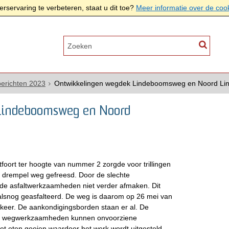
rservaring te verbeteren, staat u dit toe?
Meer informatie over de coo
erichten 2023
Ontwikkelingen wegdek Lindeboomsweg en Noord Lins
Lindeboomsweg en Noord
oort ter hoogte van nummer 2 zorgde voor trillingen
drempel weg gefreesd. Door de slechte
e asfaltwerkzaamheden niet verder afmaken. Dit
alsnog geasfalteerd. De weg is daarom op 26 mei van
erkeer. De aankondigingsborden staan er al. De
alle wegwerkzaamheden kunnen onvoorziene
het eten gooien waardoor het werk wordt uitgesteld