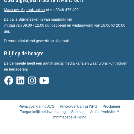
Openingstijden Huis van Montfoort
Maak uw afspraak online
of via 0348-476 400
De balie Burgerzaken is van maandag t/m
vrijdag van 09.00 - 12.00 uur geopend en vrijdagavond van 18:00 tot 20:00
uur.
Er wordt uitsluitend gewerkt op afspraak.
Blijf op de hoogte
De gemeente heeft een aantal social media kanalen waar u ons kunt volgen
en benaderen:
Privacyverklaring AVG
Privacyverklaring WPG
Proclaimer
Toegankelijkheidsverklaring
Sitemap
Archief website
Informatiebeveiliging