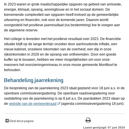
In 2023 waren er grote maatschappelijke opgaven op gebied van armoede,
energie, klimaat, opvang, woningbouw en in het sociaal domein. De
toenemende complexiteit van opgaven heeft invloed op de gemeentelijke
uitvoering en financiën, ook voor de komende jaren. Daarom wordt
voorgesteld het positieve jaarresultaat (na bestemming) toe te voegen aan
de algemene reserve.
Het college is tevreden met het positieve resultaat over 2023. De financiële
situatie blijft op de lange termijn onzeker door aanhoudende inflatie, een
nieuw kabinet, onzekere inkomsten van de overheid, een dip in onze
rijksinkomsten in 2026 en de opvang van ontheemden. Door een goede
buffer op te bouwen, hebben we meer mogelijkheden om voor onze
inwoners het voorzieningenniveau in onze mooie gemeente Montfoort te
behouden.
Behandeling jaarrekening
De bespreking van de jaarrekening 2023 staat gepland voor 18 juni a.s. in de
openbare commissievergadering. De openbare raadsvergadering voor
vaststelling van de jaarrekening is op 8 juli a.s. De jaarstukken 2023 staan op
de
website van de gemeenteraad
(agenda commissievergadering 18 juni).
Deel deze pagina
Laatst gewijzigd: 07 juni 2024