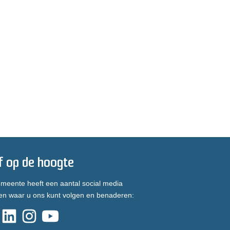
jf op de hoogte
meente heeft een aantal social media
en waar u ons kunt volgen en benaderen: