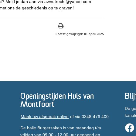
ject? Meld je dan aan via awnutrecht@yahoo.com.
et ons de geschiedenis op te graven!
Laatst gewijzigd: 01 april 2025
Openingstijden Huis van
Bli
Montfoort
De ge
kanal
Maak uw afspraak online
of via 0348-476 400
De balie Burgerzaken is van maandag t/m
vrijdag van 09.00 - 12.00 uur geopend en