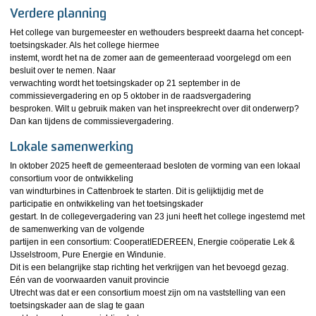
Verdere planning
Het college van burgemeester en wethouders bespreekt daarna het concept-
toetsingskader. Als het college hiermee
instemt, wordt het na de zomer aan de gemeenteraad voorgelegd om een
besluit over te nemen. Naar
verwachting wordt het toetsingskader op 21 september in de
commissievergadering en op 5 oktober in de raadsvergadering
besproken. Wilt u gebruik maken van het inspreekrecht over dit onderwerp?
Dan kan tijdens de commissievergadering.
Lokale samenwerking
In oktober 2025 heeft de gemeenteraad besloten de vorming van een lokaal
consortium voor de ontwikkeling
van windturbines in Cattenbroek te starten. Dit is gelijktijdig met de
participatie en ontwikkeling van het toetsingskader
gestart. In de collegevergadering van 23 juni heeft het college ingestemd met
de samenwerking van de volgende
partijen in een consortium: CooperatIEDEREEN, Energie coöperatie Lek &
IJsselstroom, Pure Energie en Windunie.
Dit is een belangrijke stap richting het verkrijgen van het bevoegd gezag.
Eén van de voorwaarden vanuit provincie
Utrecht was dat er een consortium moest zijn om na vaststelling van een
toetsingskader aan de slag te gaan