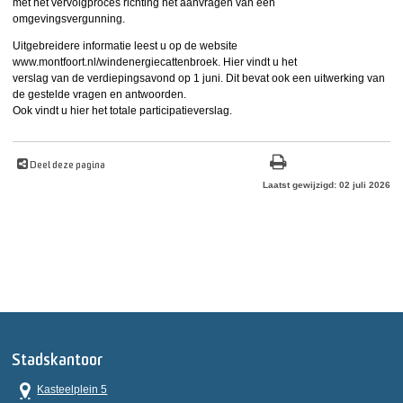
met het vervolgproces richting het aanvragen van een
omgevingsvergunning.
Uitgebreidere informatie leest u op de website
www.montfoort.nl/windenergiecattenbroek. Hier vindt u het
verslag van de verdiepingsavond op 1 juni. Dit bevat ook een uitwerking van
de gestelde vragen en antwoorden.
Ook vindt u hier het totale participatieverslag.
Deel deze pagina
Laatst gewijzigd: 02 juli 2026
Stadskantoor
Kasteelplein 5