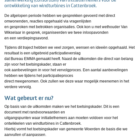
samenwerking (consortium) van initiatiefnemers voor de
ontwikkeling van windturbines in Cattenbroek.
De afgelopen periode hebben we gesprekken gevoerd met direct
omwonenden, reacties opgehaald via vragenlijsten
en gesproken met betrokken organisaties. Ook kon u met wethouder Van
Wikselaar in gesprek, organiseerden we twee inloopavonden
en een verdiepingsavond.
Tijdens dit traject hebben we veel zorgen, wensen en ideeën opgehaald. Het
resultaat is een uitgebreid participatieverslag
dat Bureau EMMA gemaakt heeft. Naast de uitkomsten die direct van belang
zijn voor het toetsingskader, staan er
ook aanbevelingen in voor het vervolgproces. Een aantal aanbevelingen
hebben we tijdens het participatieproces
direct meegenomen. Ook zullen we deze waar mogelijk meenemen in het
verdere vervolg.
Wat gebeurt er nu?
Op basis van de uitkomsten maken we het toetsingskader. Dit is een
document met randvoorwaarden en
uitgangspunten waar initiatiefnemers aan moeten voldoen voor het
ontwikkelen van windturbines in Cattenbroek.
Hierbij vormt het toetsingskader van gemeente Woerden de basis die we
aanvullen of aanpassen.