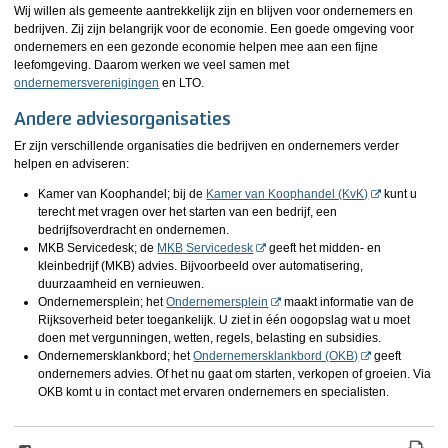
Wij willen als gemeente aantrekkelijk zijn en blijven voor ondernemers en
bedrijven. Zij zijn belangrijk voor de economie. Een goede omgeving voor
ondernemers en een gezonde economie helpen mee aan een fijne
leefomgeving. Daarom werken we veel samen met
ondernemersverenigingen
en LTO.
Andere adviesorganisaties
Er zijn verschillende organisaties die bedrijven en ondernemers verder
helpen en adviseren:
Kamer van Koophandel; bij de
Kamer van Koophandel (KvK)
kunt u
terecht met vragen over het starten van een bedrijf, een
bedrijfsoverdracht en ondernemen.
MKB Servicedesk; de
MKB Servicedesk
geeft het midden- en
kleinbedrijf (MKB) advies. Bijvoorbeeld over automatisering,
duurzaamheid en vernieuwen.
Ondernemersplein; het
Ondernemersplein
maakt informatie van de
Rijksoverheid beter toegankelijk. U ziet in één oogopslag wat u moet
doen met vergunningen, wetten, regels, belasting en subsidies.
Ondernemersklankbord; het
Ondernemersklankbord (OKB)
geeft
ondernemers advies. Of het nu gaat om starten, verkopen of groeien. Via
OKB komt u in contact met ervaren ondernemers en specialisten.