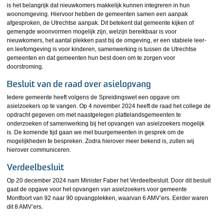
is het belangrijk dat nieuwkomers makkelijk kunnen integreren in hun
woonomgeving. Hiervoor hebben de gemeenten samen een aanpak
afgesproken, de Utrechtse aanpak. Dit betekent dat gemeente kijken of
gemengde woonvormen mogelijk zijn, welzijn bereikbaar is voor
nieuwkomers, het aantal plekken past bij de omgeving, er een stabiele leer-
en leefomgeving is voor kinderen, samenwerking is tussen de Utrechtse
gemeenten en dat gemeenten hun best doen om te zorgen voor
doorstroming.
Besluit van de raad over asielopvang
Iedere gemeente heeft volgens de Spreidingswet een opgave om
asielzoekers op te vangen. Op 4 november 2024 heeft de raad het college de
opdracht gegeven om met naastgelegen plattelandsgemeenten te
onderzoeken of samenwerking bij het opvangen van asielzoekers mogelijk
is. De komende tijd gaan we met buurgemeenten in gesprek om de
mogelijkheden te bespreken. Zodra hierover meer bekend is, zullen wij
hierover communiceren.
Verdeelbesluit
Op 20 december 2024 nam Minister Faber het Verdeelbesluit. Door dit besluit
gaat de opgave voor het opvangen van asielzoekers voor gemeente
Montfoort van 92 naar 90 opvangplekken, waarvan 6 AMV’ers. Eerder waren
dit 8 AMV’ers.