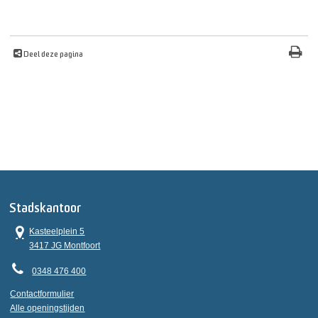
Deel deze pagina
Stadskantoor
Kasteelplein 5
3417 JG Montfoort
0348 476 400
Contactformulier
Alle openingstijden