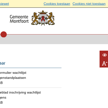
kiewet
Cookies toestaan
Cookies niet toestaan
aar
formulier wachtlijst
enstandplaatsen
kB
eblad inschrijving wachtlijst
gens
kB