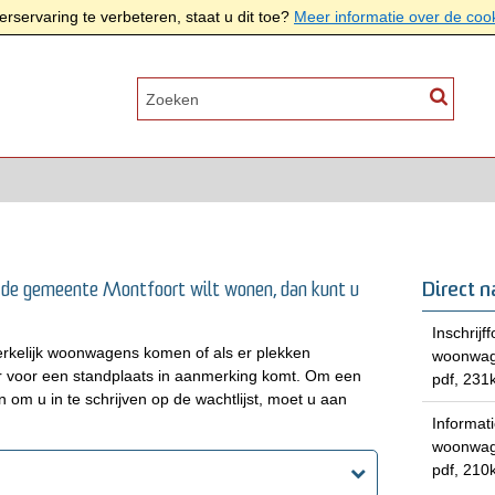
rservaring te verbeteren, staat u dit toe?
Meer informatie over de coo
Direct n
 de gemeente Montfoort wilt wonen, dan kunt u
Inschrijf
erkelijk woonwagens komen of als er plekken
woonwag
 er voor een standplaats in aanmerking komt. Om een
pdf
, 231
m u in te schrijven op de wachtlijst, moet u aan
Informati
woonwa
pdf
, 210