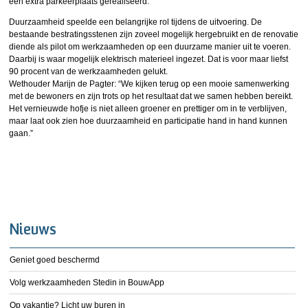
een extra parkeerplaats gerealiseerd.
Duurzaamheid speelde een belangrijke rol tijdens de uitvoering. De
bestaande bestratingsstenen zijn zoveel mogelijk hergebruikt en de renovatie
diende als pilot om werkzaamheden op een duurzame manier uit te voeren.
Daarbij is waar mogelijk elektrisch materieel ingezet. Dat is voor maar liefst
90 procent van de werkzaamheden gelukt.
Wethouder Marijn de Pagter: “We kijken terug op een mooie samenwerking
met de bewoners en zijn trots op het resultaat dat we samen hebben bereikt.
Het vernieuwde hofje is niet alleen groener en prettiger om in te verblijven,
maar laat ook zien hoe duurzaamheid en participatie hand in hand kunnen
gaan.”
Nieuws
Geniet goed beschermd
Volg werkzaamheden Stedin in BouwApp
Op vakantie? Licht uw buren in